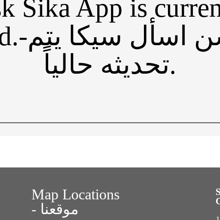
sk Sika App is curren
ابليكيشن 
تحديثه حالياً.
Map Locations
- موقعنا
1s