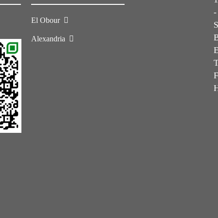
-
El Obour
Alexandria
E
T
F
H