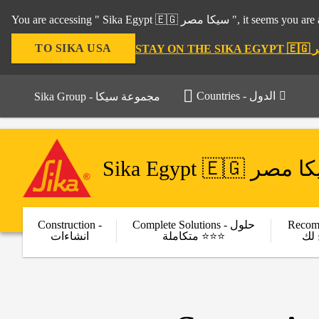
You are accessing " Sika Egy
TO SIKA USA
Countries - الدول
Sika Group - مجموعة سيكا
Sika Egypt 🇪🇬 صر
Construction -
Complete Solutions - حلول
Recom
لك
متكاملة ⭐⭐⭐
انشاءات