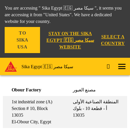
You are accessing " Sika Egypt 🇪🇬 سيكا مصر ", it seems you
are accessing it from "United States". We have a dedicated
BRANCHES -
website for your country.
TO
STAY ON THE SIKA
فروعنا
SELECT A
SIKA
EGYPT 🇪🇬 سيكا مصر
COUNTRY
WEBSITE
USA
Branches - فروعنا
Contact - تواصل معنا
Sika Egypt 🇪🇬 سيكا مصر
Obour Factory
مصنع العبور
1st industrial zone (A)
المنطقة الصناعية الأولى
Section # 10, Block
أ - قطعة 10 - بلوك
13035
13035
El-Obour City, Egypt