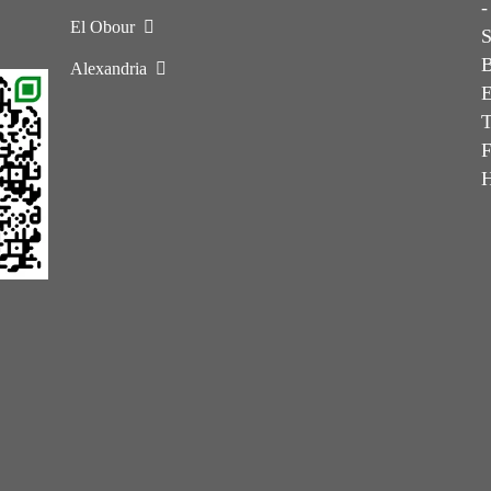
-
El Obour
Alexandria
E
T
F
H