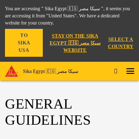
You are accessing " Sika Egypt 🇪🇬 سيكا مصر ", it seems you
are accessing it from "United States". We have a dedicated
website for your country.
TO
STAY ON THE SIKA
SELECT A
SIKA
EGYPT 🇪🇬 سيكا مصر
COUNTRY
WEBSITE
USA
Sika Egypt 🇪🇬 سيكا مصر
GENERAL
GUIDELINES