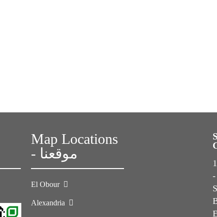
Map Locations
- موقعنا
1s
-
El Obour
Alexandria
E