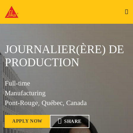
JOURNALIER(ÈRE) DE
PRODUCTION
Full-time
Manufacturing
Pont-Rouge, Québec, Canada
APPLY NOW
SHARE