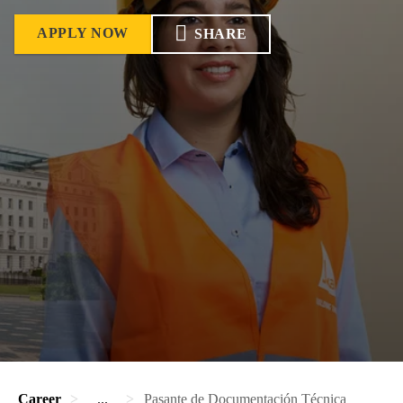
APPLY NOW
SHARE
Career
...
Pasante de Documentación Técnica