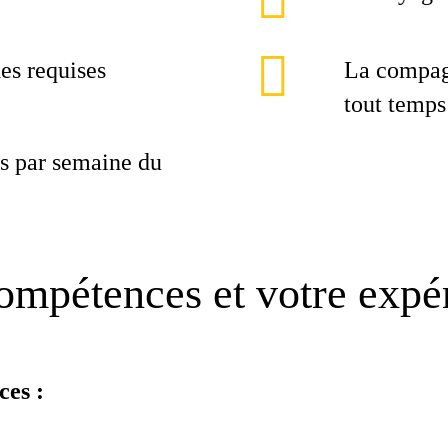
hes requises
La compagn
tout temps
rs par semaine du
ompétences et votre expé
ces :