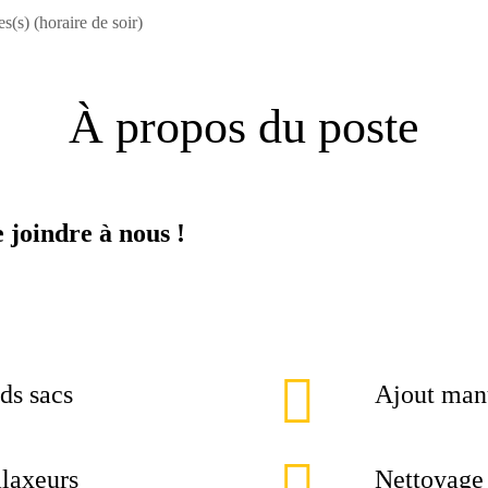
s(s) (horaire de soir)
À propos du poste
e joindre à nous !
ds sacs
Ajout manu
alaxeurs
Nettoyage