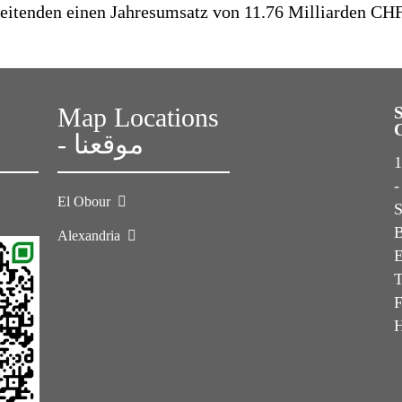
beitenden einen Jahresumsatz von 11.76 Milliarden CHF
Map Locations
- موقعنا
1s
-
El Obour
Alexandria
E
T
F
H