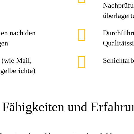
Nachprüfu
überlager
ten nach den
Durchführ
gen
Qualitätss
 (wie Mail,
Schichtarb
ngelberichte)
 Fähigkeiten und Erfahr