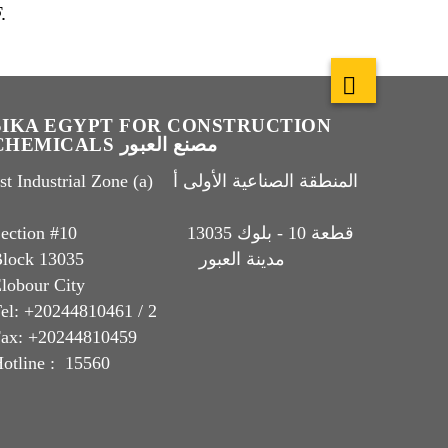
.
SIKA EGYPT FOR CONSTRUCTION
CHEMICALS مصنع العبور
t Industrial Zone (a) المنطقة الصناعية الأولى أ
Section #10 قطعة 10 - بلوك 13035
Block 13035 مدينة العبور
lobour City
el: +20244810461 / 2
ax: +20244810459
otline : 15560