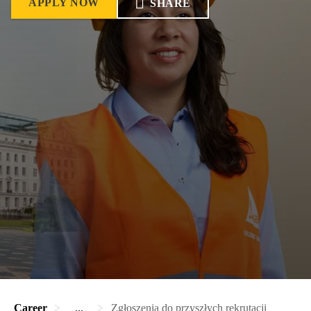
APPLY NOW
SHARE
Career
...
Zgłoszenia do przyszłych rekrutacji